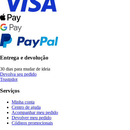
Entrega e devolução
30 dias para mudar de ideia
Devolva seu pedido
Trustpilot
Serviços
Minha conta
Centro de ajuda
Acompanhar meu pedido
Devolver meu pedido
Códigos promocionais