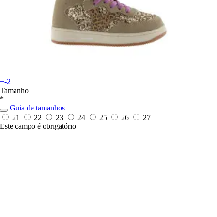
+-2
Tamanho
*
Guia de tamanhos
21
22
23
24
25
26
27
Este campo é obrigatório