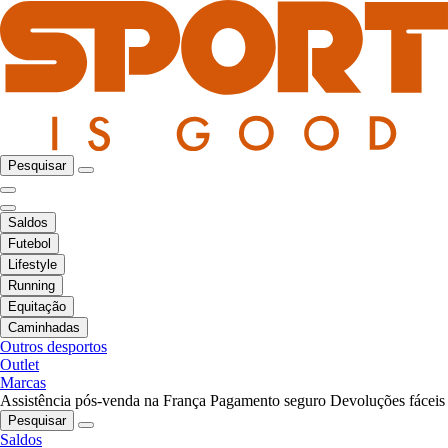
Pesquisar
Saldos
Futebol
Lifestyle
Running
Equitação
Caminhadas
Outros desportos
Outlet
Marcas
Assistência pós-venda na França
Pagamento seguro
Devoluções fáceis
Pesquisar
Saldos