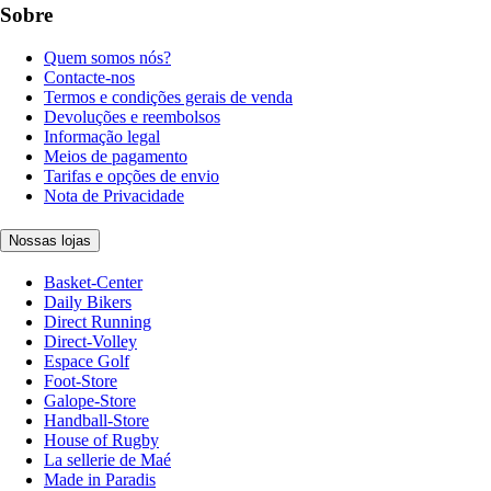
Sobre
Quem somos nós?
Contacte-nos
Termos e condições gerais de venda
Devoluções e reembolsos
Informação legal
Meios de pagamento
Tarifas e opções de envio
Nota de Privacidade
Nossas lojas
Basket-Center
Daily Bikers
Direct Running
Direct-Volley
Espace Golf
Foot-Store
Galope-Store
Handball-Store
House of Rugby
La sellerie de Maé
Made in Paradis