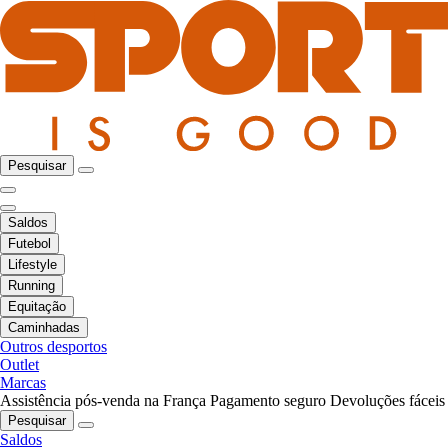
Pesquisar
Saldos
Futebol
Lifestyle
Running
Equitação
Caminhadas
Outros desportos
Outlet
Marcas
Assistência pós-venda na França
Pagamento seguro
Devoluções fáceis
Pesquisar
Saldos