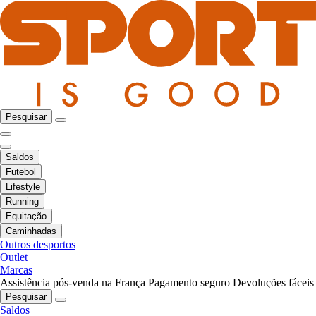
Pesquisar
Saldos
Futebol
Lifestyle
Running
Equitação
Caminhadas
Outros desportos
Outlet
Marcas
Assistência pós-venda na França
Pagamento seguro
Devoluções fáceis
Pesquisar
Saldos