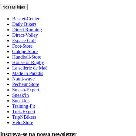
Nossas lojas
Basket-Center
Daily Bikers
Direct Running
Direct-Volley
Espace Golf
Foot-Store
Galope-Store
Handball-Store
House of Rugby
La sellerie de Maé
Made in Paradis
Nauti-wave
Pecheur-Store
Smash-Expert
Sneak'In
Sneakids
Training-Fit
Trek-Expert
TripNBikers
Vélo-Store
Inscreva-se na nossa newsletter