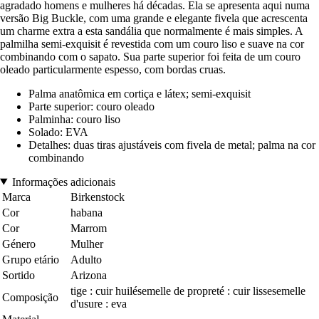
agradado homens e mulheres há décadas. Ela se apresenta aqui numa
versão Big Buckle, com uma grande e elegante fivela que acrescenta
um charme extra a esta sandália que normalmente é mais simples. A
palmilha semi-exquisit é revestida com um couro liso e suave na cor
combinando com o sapato. Sua parte superior foi feita de um couro
oleado particularmente espesso, com bordas cruas.
Palma anatômica em cortiça e látex; semi-exquisit
Parte superior: couro oleado
Palminha: couro liso
Solado: EVA
Detalhes: duas tiras ajustáveis com fivela de metal; palma na cor
combinando
Informações adicionais
Marca
Birkenstock
Cor
habana
Cor
Marrom
Género
Mulher
Grupo etário
Adulto
Sortido
Arizona
tige : cuir huilésemelle de propreté : cuir lissesemelle
Composição
d'usure : eva