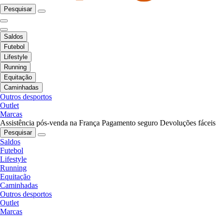
Pesquisar
Saldos
Futebol
Lifestyle
Running
Equitação
Caminhadas
Outros desportos
Outlet
Marcas
Assistência pós-venda na França
Pagamento seguro
Devoluções fáceis
Pesquisar
Saldos
Futebol
Lifestyle
Running
Equitação
Caminhadas
Outros desportos
Outlet
Marcas