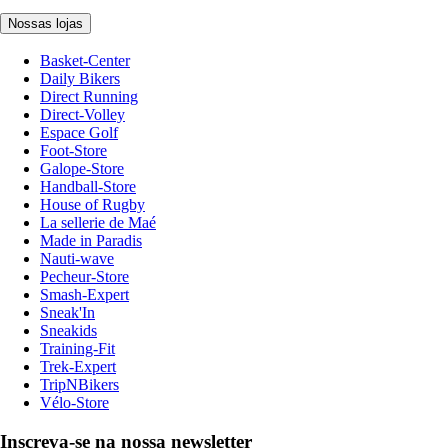
Nossas lojas
Basket-Center
Daily Bikers
Direct Running
Direct-Volley
Espace Golf
Foot-Store
Galope-Store
Handball-Store
House of Rugby
La sellerie de Maé
Made in Paradis
Nauti-wave
Pecheur-Store
Smash-Expert
Sneak'In
Sneakids
Training-Fit
Trek-Expert
TripNBikers
Vélo-Store
Inscreva-se na nossa newsletter