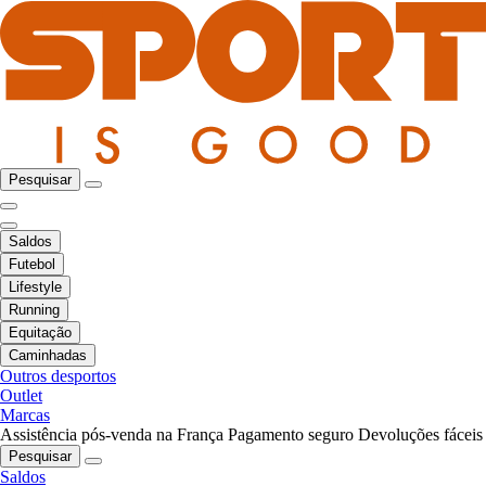
Pesquisar
Saldos
Futebol
Lifestyle
Running
Equitação
Caminhadas
Outros desportos
Outlet
Marcas
Assistência pós-venda na França
Pagamento seguro
Devoluções fáceis
Pesquisar
Saldos