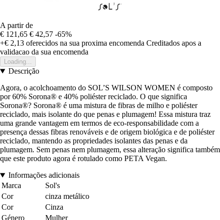
A partir de
€ 121,65
€ 42,57
-65%
+€ 2,13
oferecidos na sua proxima encomenda
Creditados apos a
validacao da sua encomenda
Loading...
Descrição
Agora, o acolchoamento do SOL’S WILSON WOMEN é composto
por 60% Sorona® e 40% poliéster reciclado. O que significa
Sorona®? Sorona® é uma mistura de fibras de milho e poliéster
reciclado, mais isolante do que penas e plumagem! Essa mistura traz
uma grande vantagem em termos de eco-responsabilidade com a
presença dessas fibras renováveis e de origem biológica e de poliéster
reciclado, mantendo as propriedades isolantes das penas e da
plumagem. Sem penas nem plumagem, essa alteração significa também
que este produto agora é rotulado como PETA Vegan.
Informações adicionais
Marca
Sol's
Cor
cinza metálico
Cor
Cinza
Género
Mulher