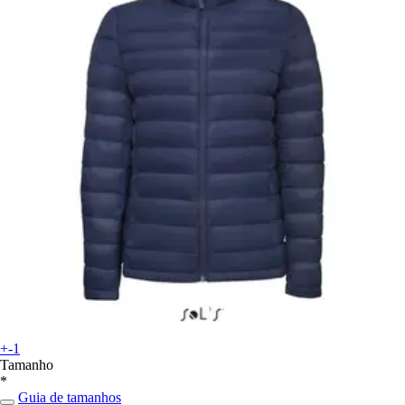
+-1
Tamanho
*
Guia de tamanhos