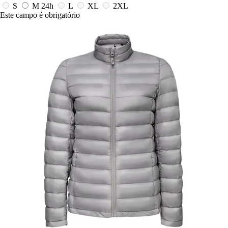
S
M
24h
L
XL
2XL
Este campo é obrigatório