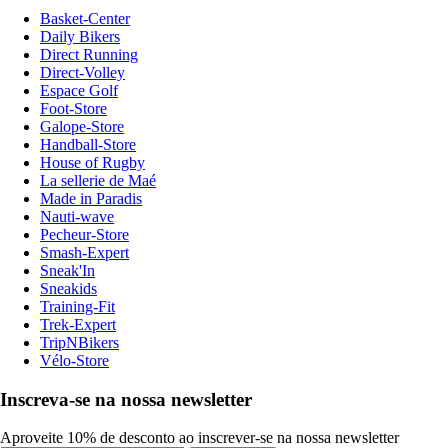
Basket-Center
Daily Bikers
Direct Running
Direct-Volley
Espace Golf
Foot-Store
Galope-Store
Handball-Store
House of Rugby
La sellerie de Maé
Made in Paradis
Nauti-wave
Pecheur-Store
Smash-Expert
Sneak'In
Sneakids
Training-Fit
Trek-Expert
TripNBikers
Vélo-Store
Inscreva-se na nossa newsletter
Aproveite 10% de desconto ao inscrever-se na nossa newsletter