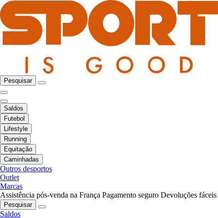
Pesquisar
Saldos
Futebol
Lifestyle
Running
Equitação
Caminhadas
Outros desportos
Outlet
Marcas
Assistência pós-venda na França
Pagamento seguro
Devoluções fáceis
Pesquisar
Saldos