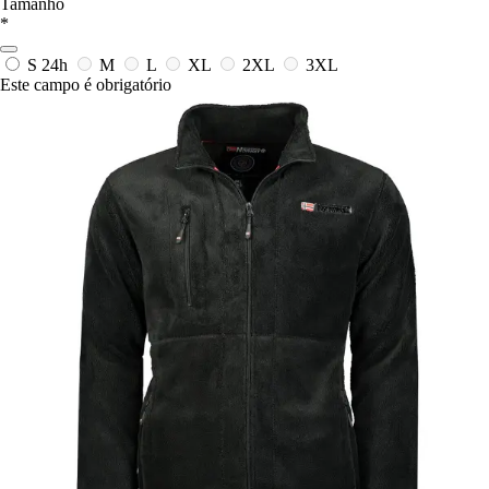
Tamanho
*
S
24h
M
L
XL
2XL
3XL
Este campo é obrigatório