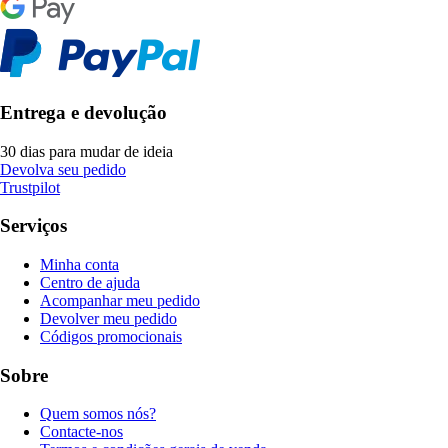
Entrega e devolução
30 dias para mudar de ideia
Devolva seu pedido
Trustpilot
Serviços
Minha conta
Centro de ajuda
Acompanhar meu pedido
Devolver meu pedido
Códigos promocionais
Sobre
Quem somos nós?
Contacte-nos