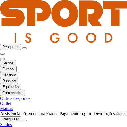
Pesquisar
Saldos
Futebol
Lifestyle
Running
Equitação
Caminhadas
Outros desportos
Outlet
Marcas
Assistência pós-venda na França
Pagamento seguro
Devoluções fáceis
Pesquisar
Saldos