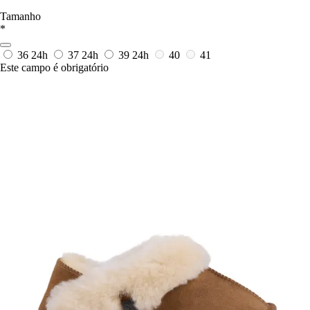
Tamanho
*
36
24h
37
24h
39
24h
40
41
Este campo é obrigatório