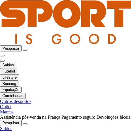
Pesquisar
Saldos
Futebol
Lifestyle
Running
Equitação
Caminhadas
Outros desportos
Outlet
Marcas
Assistência pós-venda na França
Pagamento seguro
Devoluções fáceis
Pesquisar
Saldos