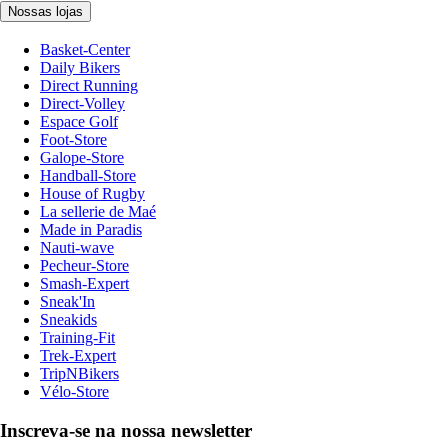
Nossas lojas
Basket-Center
Daily Bikers
Direct Running
Direct-Volley
Espace Golf
Foot-Store
Galope-Store
Handball-Store
House of Rugby
La sellerie de Maé
Made in Paradis
Nauti-wave
Pecheur-Store
Smash-Expert
Sneak'In
Sneakids
Training-Fit
Trek-Expert
TripNBikers
Vélo-Store
Inscreva-se na nossa newsletter