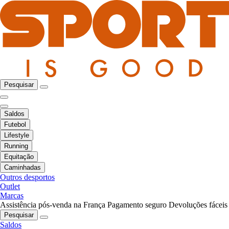
Pesquisar
Saldos
Futebol
Lifestyle
Running
Equitação
Caminhadas
Outros desportos
Outlet
Marcas
Assistência pós-venda na França
Pagamento seguro
Devoluções fáceis
Pesquisar
Saldos