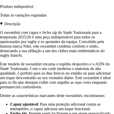
Produto indisponível
Todas as variações esgotadas
Descrição
O sweatshirt com capuz e fecho zip do Stade Toulousain para a
temporada 2025/26 é uma peça indispensável para todos os
apaixonados por rugby e os apoiantes da equipa. Concebido pela
famosa marca Nike, este sweatshirt combina conforto e estilo,
destacando a sua afiliação a um dos clubes mais emblemáticos do
rugby francês.
Este modelo de sweatshirt encarna o espírito desportivo e o ADN do
Stade Toulousain. Com o seu corte moderno e materiais de alta
qualidade, é perfeito para os dias frescos no estádio ou para adicionar
um toque descontraído ao seu vestuário diário. Este sweatshirt é ideal
para os fãs que desejam exibir com orgulho as suas cores enquanto
permanecem confortáveis.
Dentre as características marcantes deste sweatshirt, encontramos:
Capuz ajustável
: Para uma proteção adicional contra as
intempéries, o capuz adiciona um toque funcional.
Fecho zip
: Permite vestir facilmente e um ajuste personalizado,