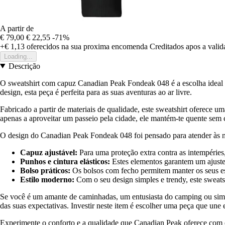
A partir de
€ 79,00
€ 22,55
-71%
+€ 1,13
oferecidos na sua proxima encomenda
Creditados apos a vali
Loading...
Descrição
O sweatshirt com capuz Canadian Peak Fondeak 048 é a escolha ideal p
design, esta peça é perfeita para as suas aventuras ao ar livre.
Fabricado a partir de materiais de qualidade, este sweatshirt oferece 
apenas a aproveitar um passeio pela cidade, ele mantém-te quente sem
O design do Canadian Peak Fondeak 048 foi pensado para atender às nece
Capuz ajustável:
Para uma proteção extra contra as intempéries
Punhos e cintura elásticos:
Estes elementos garantem um ajuste 
Bolso práticos:
Os bolsos com fecho permitem manter os seus ess
Estilo moderno:
Com o seu design simples e trendy, este sweats
Se você é um amante de caminhadas, um entusiasta do camping ou simp
das suas expectativas. Investir neste item é escolher uma peça que une 
Experimente o conforto e a qualidade que Canadian Peak oferece com es