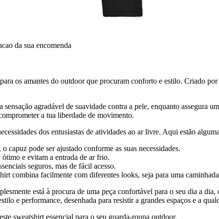
dacao da sua encomenda
ara os amantes do outdoor que procuram conforto e estilo. Criado por
uma sensação agradável de suavidade contra a pele, enquanto assegura um
 comprometer a tua liberdade de movimento.
ssidades dos entusiastas de atividades ao ar livre. Aqui estão algumas
, o capuz pode ser ajustado conforme as suas necessidades.
ótimo e evitam a entrada de ar frio.
enciais seguros, mas de fácil acesso.
hirt combina facilmente com diferentes looks, seja para uma caminhada
lesmente está à procura de uma peça confortável para o seu dia a dia
estilo e performance, desenhada para resistir a grandes espaços e a qual
te sweatshirt essencial para o seu guarda-roupa outdoor.