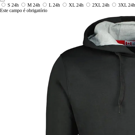
S
24h
M
24h
L
24h
XL
24h
2XL
24h
3XL
24
Este campo é obrigatório