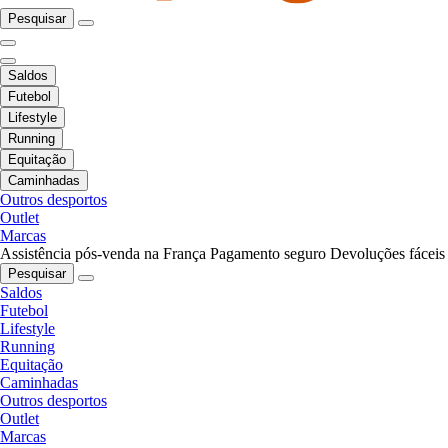
Pesquisar
Saldos
Futebol
Lifestyle
Running
Equitação
Caminhadas
Outros desportos
Outlet
Marcas
Assistência pós-venda na França
Pagamento seguro
Devoluções fáceis
Pesquisar
Saldos
Futebol
Lifestyle
Running
Equitação
Caminhadas
Outros desportos
Outlet
Marcas