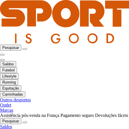
Pesquisar
Saldos
Futebol
Lifestyle
Running
Equitação
Caminhadas
Outros desportos
Outlet
Marcas
Assistência pós-venda na França
Pagamento seguro
Devoluções fáceis
Pesquisar
Saldos