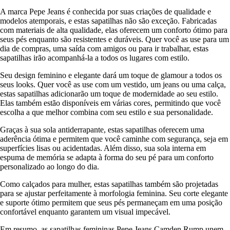
A marca Pepe Jeans é conhecida por suas criações de qualidade e
modelos atemporais, e estas sapatilhas não são exceção. Fabricadas
com materiais de alta qualidade, elas oferecem um conforto ótimo para
seus pés enquanto são resistentes e duráveis. Quer você as use para um
dia de compras, uma saída com amigos ou para ir trabalhar, estas
sapatilhas irão acompanhá-la a todos os lugares com estilo.
Seu design feminino e elegante dará um toque de glamour a todos os
seus looks. Quer você as use com um vestido, um jeans ou uma calça,
estas sapatilhas adicionarão um toque de modernidade ao seu estilo.
Elas também estão disponíveis em várias cores, permitindo que você
escolha a que melhor combina com seu estilo e sua personalidade.
Graças à sua sola antiderrapante, estas sapatilhas oferecem uma
aderência ótima e permitem que você caminhe com segurança, seja em
superfícies lisas ou acidentadas. Além disso, sua sola interna em
espuma de memória se adapta à forma do seu pé para um conforto
personalizado ao longo do dia.
Como calçados para mulher, estas sapatilhas também são projetadas
para se ajustar perfeitamente à morfologia feminina. Seu corte elegante
e suporte ótimo permitem que seus pés permaneçam em uma posição
confortável enquanto garantem um visual impecável.
Em resumo, as sapatilhas femininas Pepe Jeans Camden Rump unem