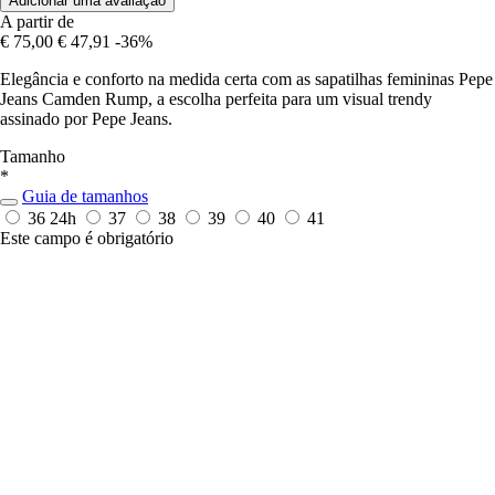
Adicionar uma avaliação
A partir de
€ 75,00
€ 47,91
-36%
Elegância e conforto na medida certa com as sapatilhas femininas Pepe
Jeans Camden Rump, a escolha perfeita para um visual trendy
assinado por Pepe Jeans.
Tamanho
*
Guia de tamanhos
36
24h
37
38
39
40
41
Este campo é obrigatório