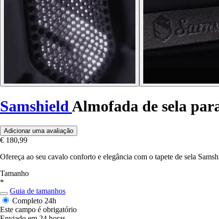
Samshield
Almofada de sela par
Adicionar uma avaliação
€ 180,99
Ofereça ao seu cavalo conforto e elegância com o tapete de sela Samshie
Tamanho
*
Guia de tamanhos
Completo
24h
Este campo é obrigatório
Enviado em 24 horas