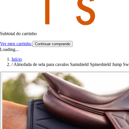
Subtotal do carrinho
Ver meu carrinho
Continuar comprando
Loading...
Início
/
Almofada de sela para cavalos Samshield Spineshield Jump Sw