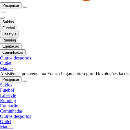
Pesquisar
Saldos
Futebol
Lifestyle
Running
Equitação
Caminhadas
Outros desportos
Outlet
Marcas
Assistência pós-venda na França
Pagamento seguro
Devoluções fáceis
Pesquisar
Saldos
Futebol
Lifestyle
Running
Equitação
Caminhadas
Outros desportos
Outlet
Marcas