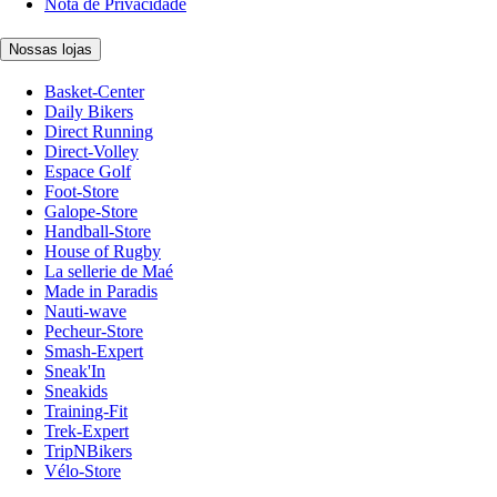
Nota de Privacidade
Nossas lojas
Basket-Center
Daily Bikers
Direct Running
Direct-Volley
Espace Golf
Foot-Store
Galope-Store
Handball-Store
House of Rugby
La sellerie de Maé
Made in Paradis
Nauti-wave
Pecheur-Store
Smash-Expert
Sneak'In
Sneakids
Training-Fit
Trek-Expert
TripNBikers
Vélo-Store