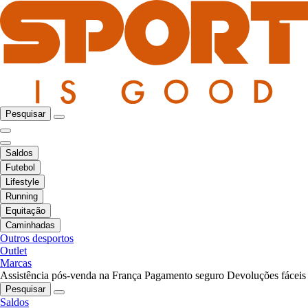
Pesquisar
Saldos
Futebol
Lifestyle
Running
Equitação
Caminhadas
Outros desportos
Outlet
Marcas
Assistência pós-venda na França
Pagamento seguro
Devoluções fáceis
Pesquisar
Saldos