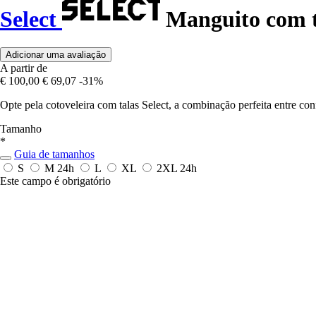
Select
Manguito com t
Adicionar uma avaliação
A partir de
€ 100,00
€ 69,07
-31%
Opte pela cotoveleira com talas Select, a combinação perfeita entre con
Tamanho
*
Guia de tamanhos
S
M
24h
L
XL
2XL
24h
Este campo é obrigatório