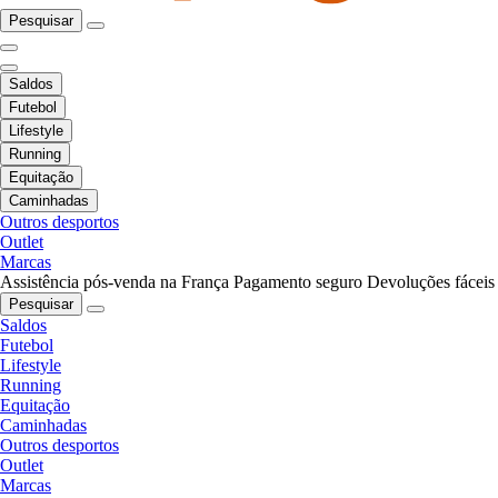
Pesquisar
Saldos
Futebol
Lifestyle
Running
Equitação
Caminhadas
Outros desportos
Outlet
Marcas
Assistência pós-venda na França
Pagamento seguro
Devoluções fáceis
Pesquisar
Saldos
Futebol
Lifestyle
Running
Equitação
Caminhadas
Outros desportos
Outlet
Marcas