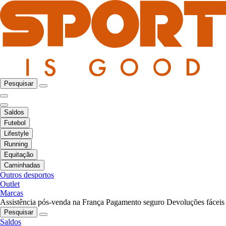
Pesquisar
Saldos
Futebol
Lifestyle
Running
Equitação
Caminhadas
Outros desportos
Outlet
Marcas
Assistência pós-venda na França
Pagamento seguro
Devoluções fáceis
Pesquisar
Saldos