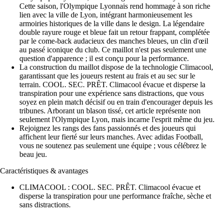
Cette saison, l'Olympique Lyonnais rend hommage à son riche
lien avec la ville de Lyon, intégrant harmonieusement les
armoiries historiques de la ville dans le design. La légendaire
double rayure rouge et bleue fait un retour frappant, complétée
par le come-back audacieux des manches bleues, un clin d'œil
au passé iconique du club. Ce maillot n'est pas seulement une
question d'apparence ; il est conçu pour la performance.
La construction du maillot dispose de la technologie Climacool,
garantissant que les joueurs restent au frais et au sec sur le
terrain. COOL. SEC. PRÊT. Climacool évacue et disperse la
transpiration pour une expérience sans distractions, que vous
soyez en plein match décisif ou en train d'encourager depuis les
tribunes. Arborant un blason tissé, cet article représente non
seulement l'Olympique Lyon, mais incarne l'esprit même du jeu.
Rejoignez les rangs des fans passionnés et des joueurs qui
affichent leur fierté sur leurs manches. Avec adidas Football,
vous ne soutenez pas seulement une équipe ; vous célébrez le
beau jeu.
Caractéristiques & avantages
CLIMACOOL : COOL. SEC. PRÊT. Climacool évacue et
disperse la transpiration pour une performance fraîche, sèche et
sans distractions.