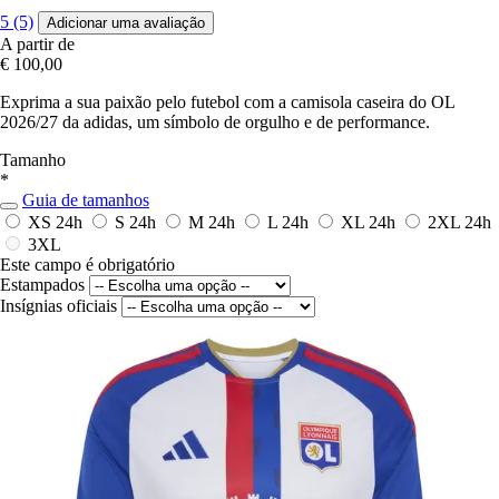
5 (5)
Adicionar uma avaliação
A partir de
€ 100,00
Exprima a sua paixão pelo futebol com a camisola caseira do OL
2026/27 da adidas, um símbolo de orgulho e de performance.
Tamanho
*
Guia de tamanhos
XS
24h
S
24h
M
24h
L
24h
XL
24h
2XL
24h
3XL
Este campo é obrigatório
Estampados
Insígnias oficiais