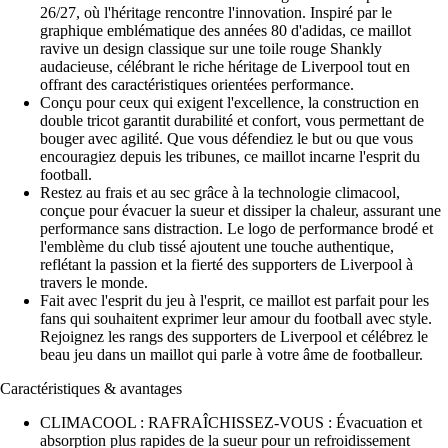
26/27, où l'héritage rencontre l'innovation. Inspiré par le
graphique emblématique des années 80 d'adidas, ce maillot
ravive un design classique sur une toile rouge Shankly
audacieuse, célébrant le riche héritage de Liverpool tout en
offrant des caractéristiques orientées performance.
Conçu pour ceux qui exigent l'excellence, la construction en
double tricot garantit durabilité et confort, vous permettant de
bouger avec agilité. Que vous défendiez le but ou que vous
encouragiez depuis les tribunes, ce maillot incarne l'esprit du
football.
Restez au frais et au sec grâce à la technologie climacool,
conçue pour évacuer la sueur et dissiper la chaleur, assurant une
performance sans distraction. Le logo de performance brodé et
l'emblème du club tissé ajoutent une touche authentique,
reflétant la passion et la fierté des supporters de Liverpool à
travers le monde.
Fait avec l'esprit du jeu à l'esprit, ce maillot est parfait pour les
fans qui souhaitent exprimer leur amour du football avec style.
Rejoignez les rangs des supporters de Liverpool et célébrez le
beau jeu dans un maillot qui parle à votre âme de footballeur.
Caractéristiques & avantages
CLIMACOOL : RAFRAÎCHISSEZ-VOUS : Évacuation et
absorption plus rapides de la sueur pour un refroidissement