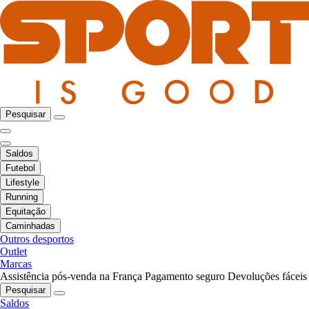
Pesquisar
Saldos
Futebol
Lifestyle
Running
Equitação
Caminhadas
Outros desportos
Outlet
Marcas
Assistência pós-venda na França
Pagamento seguro
Devoluções fáceis
Pesquisar
Saldos