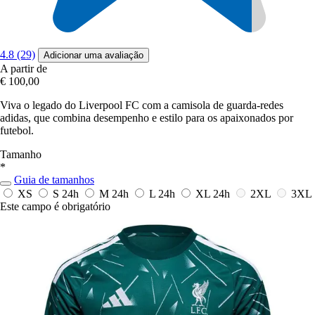
4.8 (29)
Adicionar uma avaliação
A partir de
€ 100,00
Viva o legado do Liverpool FC com a camisola de guarda-redes
adidas, que combina desempenho e estilo para os apaixonados por
futebol.
Tamanho
*
Guia de tamanhos
XS
S
24h
M
24h
L
24h
XL
24h
2XL
3XL
Este campo é obrigatório