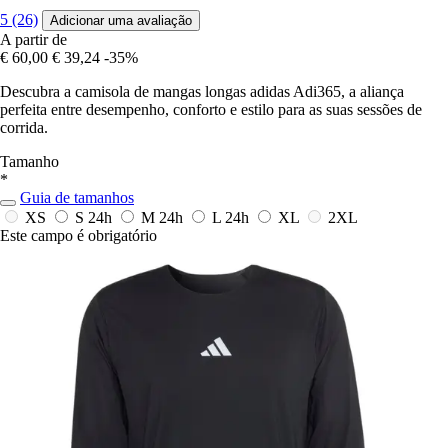
5 (26)
Adicionar uma avaliação
A partir de
€ 60,00
€ 39,24
-35%
Descubra a camisola de mangas longas adidas Adi365, a aliança
perfeita entre desempenho, conforto e estilo para as suas sessões de
corrida.
Tamanho
*
Guia de tamanhos
XS
S
24h
M
24h
L
24h
XL
2XL
Este campo é obrigatório