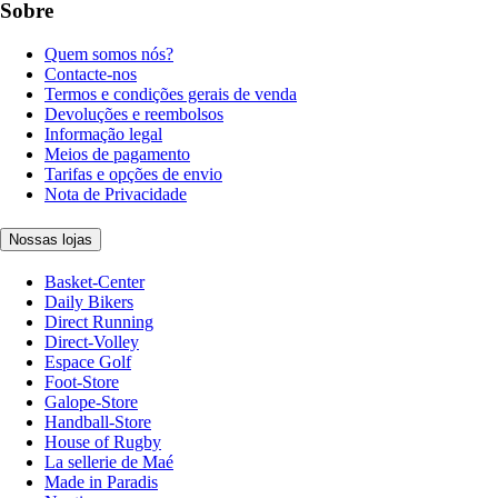
Sobre
Quem somos nós?
Contacte-nos
Termos e condições gerais de venda
Devoluções e reembolsos
Informação legal
Meios de pagamento
Tarifas e opções de envio
Nota de Privacidade
Nossas lojas
Basket-Center
Daily Bikers
Direct Running
Direct-Volley
Espace Golf
Foot-Store
Galope-Store
Handball-Store
House of Rugby
La sellerie de Maé
Made in Paradis