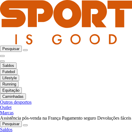
Pesquisar
Saldos
Futebol
Lifestyle
Running
Equitação
Caminhadas
Outros desportos
Outlet
Marcas
Assistência pós-venda na França
Pagamento seguro
Devoluções fáceis
Pesquisar
Saldos