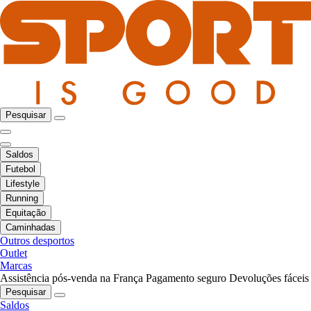
Pesquisar
Saldos
Futebol
Lifestyle
Running
Equitação
Caminhadas
Outros desportos
Outlet
Marcas
Assistência pós-venda na França
Pagamento seguro
Devoluções fáceis
Pesquisar
Saldos