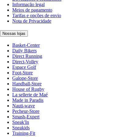
Informação legal
Meios de pagamento
Tarifas e opções de envio
Nota de Privacidade
Nossas lojas
Basket-Center
Daily Bikers
Direct Running
Direct-Volley
Espace Golf
Foot-Store
Galope-Store
Handball-Store
House of Rugby
La sellerie de Maé
Made in Paradis
Nauti-wave
Pecheur-Store
Smash-Expert
Sneak'In
Sneakids
Training-Fit