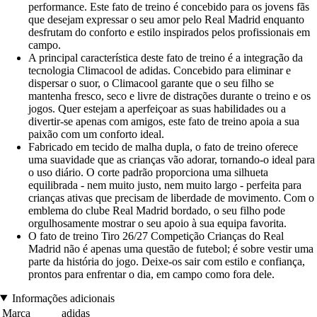
performance. Este fato de treino é concebido para os jovens fãs
que desejam expressar o seu amor pelo Real Madrid enquanto
desfrutam do conforto e estilo inspirados pelos profissionais em
campo.
A principal característica deste fato de treino é a integração da
tecnologia Climacool de adidas. Concebido para eliminar e
dispersar o suor, o Climacool garante que o seu filho se
mantenha fresco, seco e livre de distrações durante o treino e os
jogos. Quer estejam a aperfeiçoar as suas habilidades ou a
divertir-se apenas com amigos, este fato de treino apoia a sua
paixão com um conforto ideal.
Fabricado em tecido de malha dupla, o fato de treino oferece
uma suavidade que as crianças vão adorar, tornando-o ideal para
o uso diário. O corte padrão proporciona uma silhueta
equilibrada - nem muito justo, nem muito largo - perfeita para
crianças ativas que precisam de liberdade de movimento. Com o
emblema do clube Real Madrid bordado, o seu filho pode
orgulhosamente mostrar o seu apoio à sua equipa favorita.
O fato de treino Tiro 26/27 Competição Crianças do Real
Madrid não é apenas uma questão de futebol; é sobre vestir uma
parte da história do jogo. Deixe-os sair com estilo e confiança,
prontos para enfrentar o dia, em campo como fora dele.
Informações adicionais
Marca
adidas