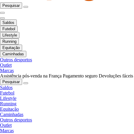
Pesquisar
Saldos
Futebol
Lifestyle
Running
Equitação
Caminhadas
Outros desportos
Outlet
Marcas
Assistência pós-venda na França
Pagamento seguro
Devoluções fáceis
Pesquisar
Saldos
Futebol
Lifestyle
Running
Equitação
Caminhadas
Outros desportos
Outlet
Marcas