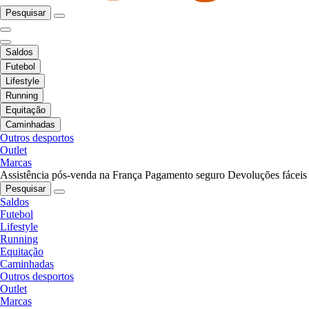
Pesquisar
Saldos
Futebol
Lifestyle
Running
Equitação
Caminhadas
Outros desportos
Outlet
Marcas
Assistência pós-venda na França
Pagamento seguro
Devoluções fáceis
Pesquisar
Saldos
Futebol
Lifestyle
Running
Equitação
Caminhadas
Outros desportos
Outlet
Marcas