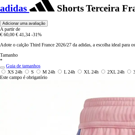
adidas
Shorts Terceira Fr
Adicionar uma avaliação
A partir de
€ 60,00
€ 41,34
-31%
Adote o calção Third France 2026/27 da adidas, a escolha ideal para o
Tamanho
*
Guia de tamanhos
XS
24h
S
M
24h
L
24h
XL
24h
2XL
24h
Este campo é obrigatório