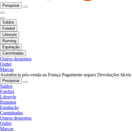
Pesquisar
Saldos
Futebol
Lifestyle
Running
Equitação
Caminhadas
Outros desportos
Outlet
Marcas
Assistência pós-venda na França
Pagamento seguro
Devoluções fáceis
Pesquisar
Saldos
Futebol
Lifestyle
Running
Equitação
Caminhadas
Outros desportos
Outlet
Marcas