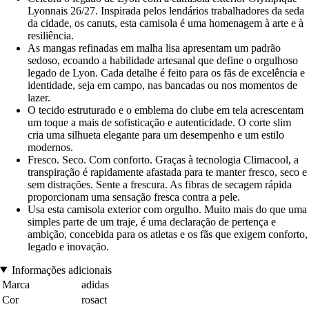
Lyonnais 26/27. Inspirada pelos lendários trabalhadores da seda
da cidade, os canuts, esta camisola é uma homenagem à arte e à
resiliência.
As mangas refinadas em malha lisa apresentam um padrão
sedoso, ecoando a habilidade artesanal que define o orgulhoso
legado de Lyon. Cada detalhe é feito para os fãs de excelência e
identidade, seja em campo, nas bancadas ou nos momentos de
lazer.
O tecido estruturado e o emblema do clube em tela acrescentam
um toque a mais de sofisticação e autenticidade. O corte slim
cria uma silhueta elegante para um desempenho e um estilo
modernos.
Fresco. Seco. Com conforto. Graças à tecnologia Climacool, a
transpiração é rapidamente afastada para te manter fresco, seco e
sem distrações. Sente a frescura. As fibras de secagem rápida
proporcionam uma sensação fresca contra a pele.
Usa esta camisola exterior com orgulho. Muito mais do que uma
simples parte de um traje, é uma declaração de pertença e
ambição, concebida para os atletas e os fãs que exigem conforto,
legado e inovação.
Informações adicionais
Marca
adidas
Cor
rosact