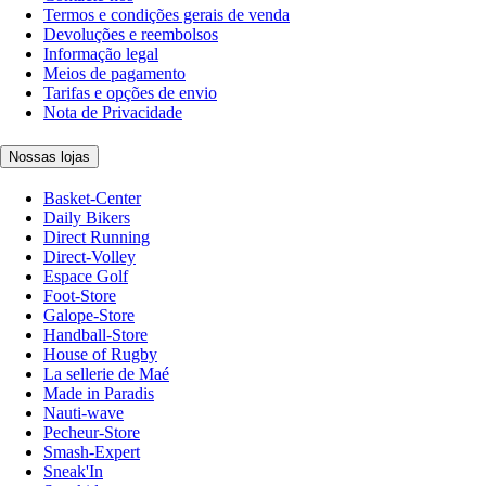
Termos e condições gerais de venda
Devoluções e reembolsos
Informação legal
Meios de pagamento
Tarifas e opções de envio
Nota de Privacidade
Nossas lojas
Basket-Center
Daily Bikers
Direct Running
Direct-Volley
Espace Golf
Foot-Store
Galope-Store
Handball-Store
House of Rugby
La sellerie de Maé
Made in Paradis
Nauti-wave
Pecheur-Store
Smash-Expert
Sneak'In