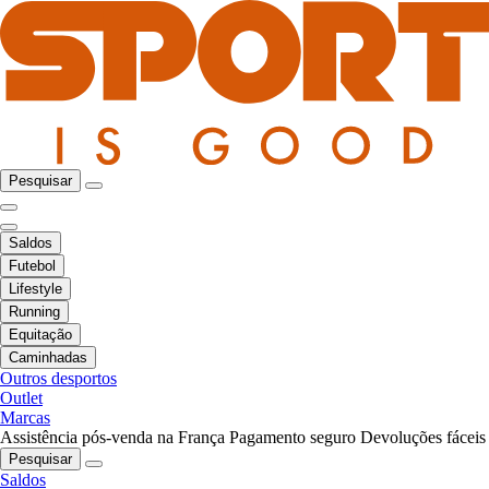
Pesquisar
Saldos
Futebol
Lifestyle
Running
Equitação
Caminhadas
Outros desportos
Outlet
Marcas
Assistência pós-venda na França
Pagamento seguro
Devoluções fáceis
Pesquisar
Saldos