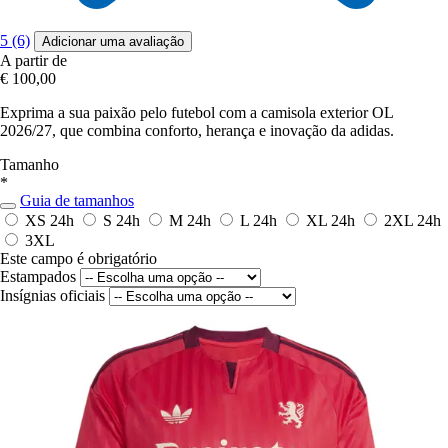
5 (6)
Adicionar uma avaliação
A partir de
€ 100,00
Exprima a sua paixão pelo futebol com a camisola exterior OL
2026/27, que combina conforto, herança e inovação da adidas.
Tamanho
*
Guia de tamanhos
XS
24h
S
24h
M
24h
L
24h
XL
24h
2XL
24h
3XL
Este campo é obrigatório
Estampados
Insígnias oficiais