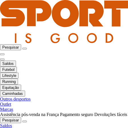
Pesquisar
Saldos
Futebol
Lifestyle
Running
Equitação
Caminhadas
Outros desportos
Outlet
Marcas
Assistência pós-venda na França
Pagamento seguro
Devoluções fáceis
Pesquisar
Saldos