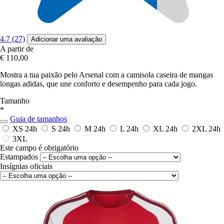
4.7 (27)
Adicionar uma avaliação
A partir de
€ 110,00
Mostra a tua paixão pelo Arsenal com a camisola caseira de mangas
longas adidas, que une conforto e desempenho para cada jogo.
Tamanho
*
Guia de tamanhos
XS
24h
S
24h
M
24h
L
24h
XL
24h
2XL
24h
3XL
Este campo é obrigatório
Estampados
Insígnias oficiais