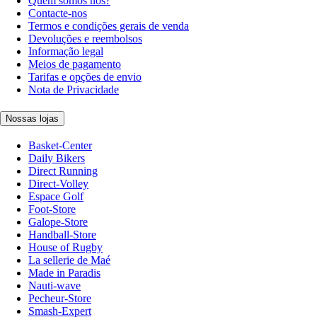
Quem somos nós?
Contacte-nos
Termos e condições gerais de venda
Devoluções e reembolsos
Informação legal
Meios de pagamento
Tarifas e opções de envio
Nota de Privacidade
Nossas lojas
Basket-Center
Daily Bikers
Direct Running
Direct-Volley
Espace Golf
Foot-Store
Galope-Store
Handball-Store
House of Rugby
La sellerie de Maé
Made in Paradis
Nauti-wave
Pecheur-Store
Smash-Expert