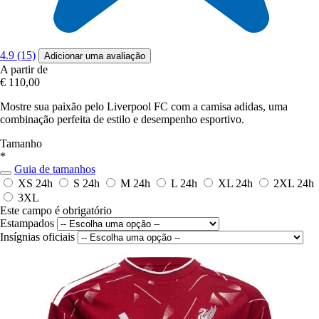
4.9 (15)
Adicionar uma avaliação
A partir de
€ 110,00
Mostre sua paixão pelo Liverpool FC com a camisa adidas, uma
combinação perfeita de estilo e desempenho esportivo.
Tamanho
*
Guia de tamanhos
XS
24h
S
24h
M
24h
L
24h
XL
24h
2XL
24h
3XL
Este campo é obrigatório
Estampados
Insígnias oficiais