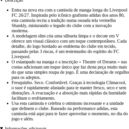
Descrição
Entra na nova era com a camisola de manga longa do Liverpool
FC 26/27. Inspirada pelo icônico grafismo adidas dos anos 80,
esta camisola recria a tradição numa ousada tela vermelha
Shankly, misturando o legado do clube com a inovação
moderna.
A modelagem slim cria uma silhueta limpa e o decote em V
oferece um visual clássico com um toque contemporâneo. Cada
detalhe, do logo bordado ao emblema do clube em tecido,
passando pelas 3 riscas, é um testemunho do espírito do FC
Liverpool.
O estampado na manga e a inscrição « Theatre of Dreams » nas
costas adicionam um toque único que faz desta peça muito mais
do que uma simples roupa de jogo. É uma declaração de orgulho
para os adeptos.
Fresquinho. Seco. Confortável. Graças à tecnologia Climacool,
o suor é rapidamente afastado para te manter fresco, seco e sem
distrações. A evacuação e a absorção mais rápidas da humidade
facilitam o resfriamento.
Usa esta camisola e celebra o otimismo incessante e a unidade
que definem o clube. Baseado na performance adidas, esta
camisola está aqui para te fazer aproveitar o momento, no dia do
jogo e além.
Informações adicionais