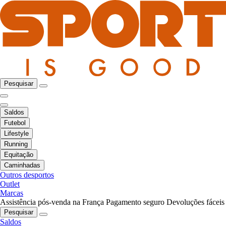
Pesquisar
Saldos
Futebol
Lifestyle
Running
Equitação
Caminhadas
Outros desportos
Outlet
Marcas
Assistência pós-venda na França
Pagamento seguro
Devoluções fáceis
Pesquisar
Saldos