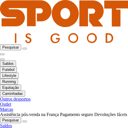
Pesquisar
Saldos
Futebol
Lifestyle
Running
Equitação
Caminhadas
Outros desportos
Outlet
Marcas
Assistência pós-venda na França
Pagamento seguro
Devoluções fáceis
Pesquisar
Saldos