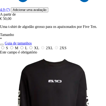
4.9 (7)
Adicionar uma avaliação
A partir de
€ 50,00
Uma t-shirt de algodão grosso para os apaixonados por Five Ten.
Tamanho
*
Guia de tamanhos
S
M
L
XL
2XL
2XS
Este campo é obrigatório