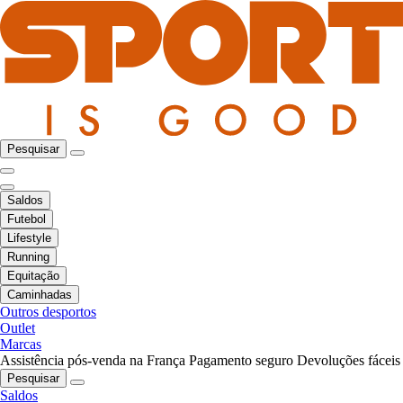
Pesquisar
Saldos
Futebol
Lifestyle
Running
Equitação
Caminhadas
Outros desportos
Outlet
Marcas
Assistência pós-venda na França
Pagamento seguro
Devoluções fáceis
Pesquisar
Saldos