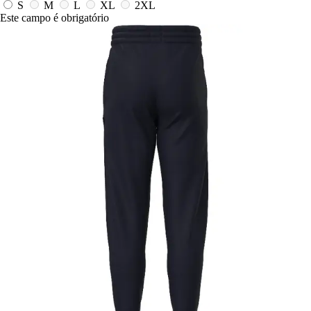
S
M
L
XL
2XL
Este campo é obrigatório