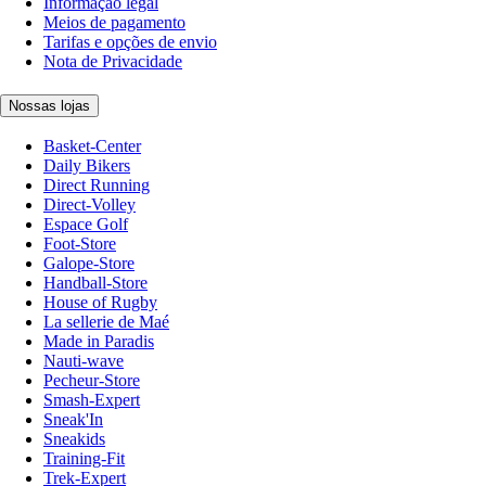
Informação legal
Meios de pagamento
Tarifas e opções de envio
Nota de Privacidade
Nossas lojas
Basket-Center
Daily Bikers
Direct Running
Direct-Volley
Espace Golf
Foot-Store
Galope-Store
Handball-Store
House of Rugby
La sellerie de Maé
Made in Paradis
Nauti-wave
Pecheur-Store
Smash-Expert
Sneak'In
Sneakids
Training-Fit
Trek-Expert