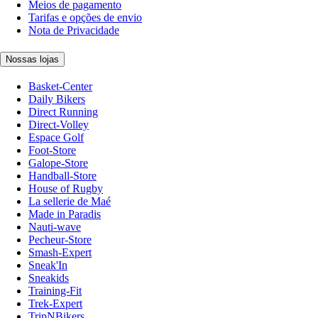
Meios de pagamento
Tarifas e opções de envio
Nota de Privacidade
Nossas lojas
Basket-Center
Daily Bikers
Direct Running
Direct-Volley
Espace Golf
Foot-Store
Galope-Store
Handball-Store
House of Rugby
La sellerie de Maé
Made in Paradis
Nauti-wave
Pecheur-Store
Smash-Expert
Sneak'In
Sneakids
Training-Fit
Trek-Expert
TripNBikers