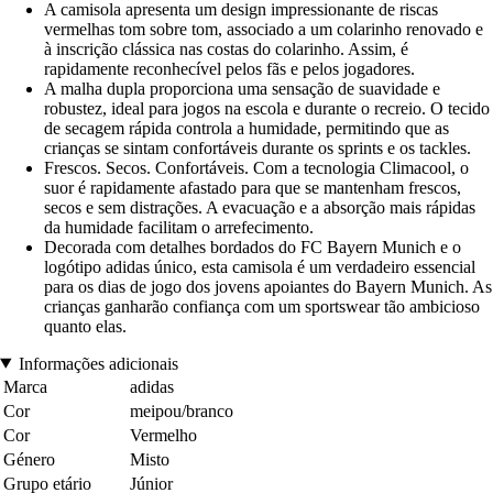
A camisola apresenta um design impressionante de riscas
vermelhas tom sobre tom, associado a um colarinho renovado e
à inscrição clássica nas costas do colarinho. Assim, é
rapidamente reconhecível pelos fãs e pelos jogadores.
A malha dupla proporciona uma sensação de suavidade e
robustez, ideal para jogos na escola e durante o recreio. O tecido
de secagem rápida controla a humidade, permitindo que as
crianças se sintam confortáveis durante os sprints e os tackles.
Frescos. Secos. Confortáveis. Com a tecnologia Climacool, o
suor é rapidamente afastado para que se mantenham frescos,
secos e sem distrações. A evacuação e a absorção mais rápidas
da humidade facilitam o arrefecimento.
Decorada com detalhes bordados do FC Bayern Munich e o
logótipo adidas único, esta camisola é um verdadeiro essencial
para os dias de jogo dos jovens apoiantes do Bayern Munich. As
crianças ganharão confiança com um sportswear tão ambicioso
quanto elas.
Informações adicionais
Marca
adidas
Cor
meipou/branco
Cor
Vermelho
Género
Misto
Grupo etário
Júnior