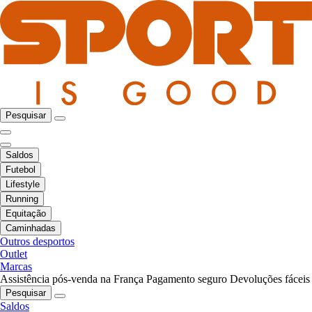
Pesquisar
Saldos
Futebol
Lifestyle
Running
Equitação
Caminhadas
Outros desportos
Outlet
Marcas
Assistência pós-venda na França
Pagamento seguro
Devoluções fáceis
Pesquisar
Saldos