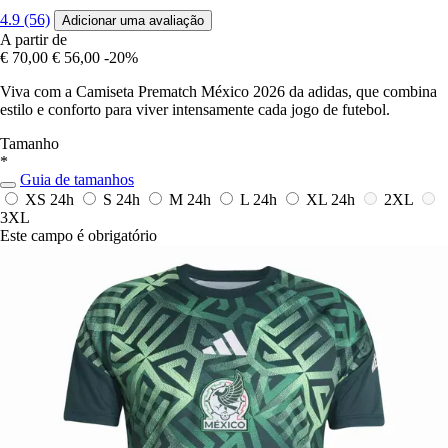
4.9 (56)
Adicionar uma avaliação
A partir de
€ 70,00
€ 56,00
-20%
Viva com a Camiseta Prematch México 2026 da adidas, que combina
estilo e conforto para viver intensamente cada jogo de futebol.
Tamanho
*
Guia de tamanhos
XS
24h
S
24h
M
24h
L
24h
XL
24h
2XL
3XL
Este campo é obrigatório