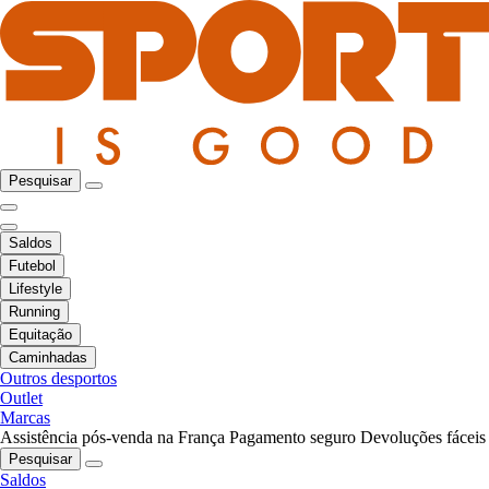
Pesquisar
Saldos
Futebol
Lifestyle
Running
Equitação
Caminhadas
Outros desportos
Outlet
Marcas
Assistência pós-venda na França
Pagamento seguro
Devoluções fáceis
Pesquisar
Saldos