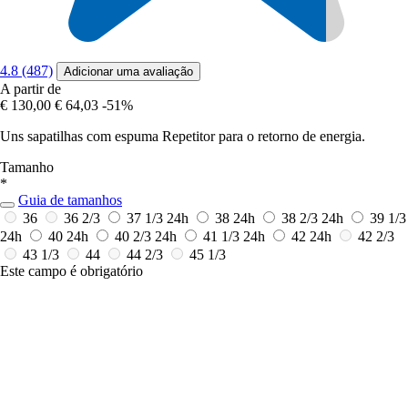
4.8 (487)
Adicionar uma avaliação
A partir de
€ 130,00
€ 64,03
-51%
Uns sapatilhas com espuma Repetitor para o retorno de energia.
Tamanho
*
Guia de tamanhos
36
36 2/3
37 1/3
24h
38
24h
38 2/3
24h
39 1/3
24h
40
24h
40 2/3
24h
41 1/3
24h
42
24h
42 2/3
43 1/3
44
44 2/3
45 1/3
Este campo é obrigatório