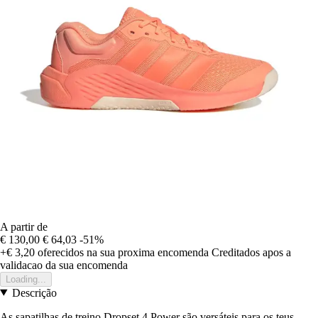
A partir de
€ 130,00
€ 64,03
-51%
+€ 3,20
oferecidos na sua proxima encomenda
Creditados apos a
validacao da sua encomenda
Loading...
Descrição
As sapatilhas de treino Dropset 4 Power são versáteis para os teus