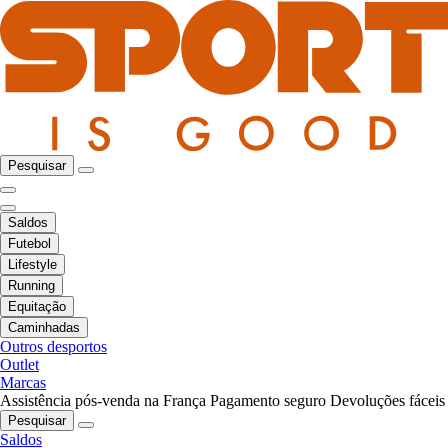
Pesquisar
Saldos
Futebol
Lifestyle
Running
Equitação
Caminhadas
Outros desportos
Outlet
Marcas
Assistência pós-venda na França
Pagamento seguro
Devoluções fáceis
Pesquisar
Saldos