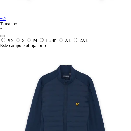
+-2
Tamanho
*
XS
S
M
L
24h
XL
2XL
Este campo é obrigatório