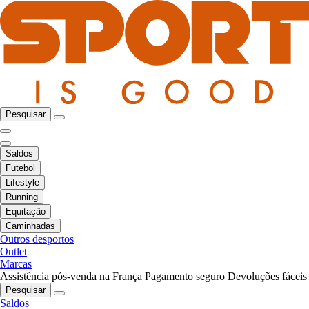
Pesquisar
Saldos
Futebol
Lifestyle
Running
Equitação
Caminhadas
Outros desportos
Outlet
Marcas
Assistência pós-venda na França
Pagamento seguro
Devoluções fáceis
Pesquisar
Saldos