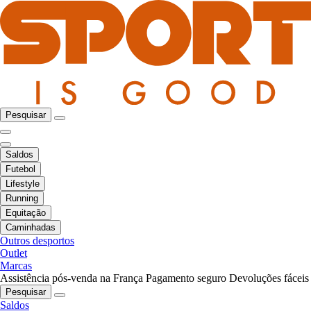
Pesquisar
Saldos
Futebol
Lifestyle
Running
Equitação
Caminhadas
Outros desportos
Outlet
Marcas
Assistência pós-venda na França
Pagamento seguro
Devoluções fáceis
Pesquisar
Saldos