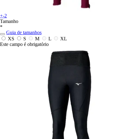
+-2
Tamanho
*
Guia de tamanhos
XS
S
M
L
XL
Este campo é obrigatório