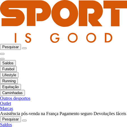
Pesquisar
Saldos
Futebol
Lifestyle
Running
Equitação
Caminhadas
Outros desportos
Outlet
Marcas
Assistência pós-venda na França
Pagamento seguro
Devoluções fáceis
Pesquisar
Saldos