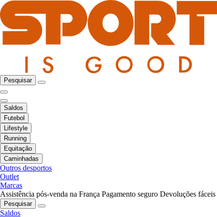
Pesquisar
Saldos
Futebol
Lifestyle
Running
Equitação
Caminhadas
Outros desportos
Outlet
Marcas
Assistência pós-venda na França
Pagamento seguro
Devoluções fáceis
Pesquisar
Saldos