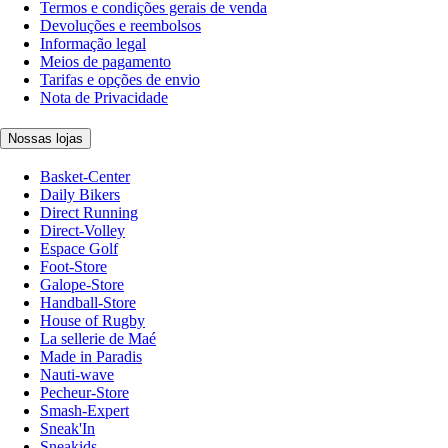
Termos e condições gerais de venda
Devoluções e reembolsos
Informação legal
Meios de pagamento
Tarifas e opções de envio
Nota de Privacidade
Nossas lojas
Basket-Center
Daily Bikers
Direct Running
Direct-Volley
Espace Golf
Foot-Store
Galope-Store
Handball-Store
House of Rugby
La sellerie de Maé
Made in Paradis
Nauti-wave
Pecheur-Store
Smash-Expert
Sneak'In
Sneakids