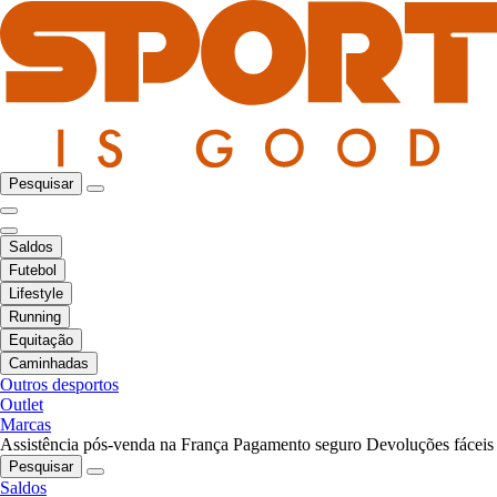
Pesquisar
Saldos
Futebol
Lifestyle
Running
Equitação
Caminhadas
Outros desportos
Outlet
Marcas
Assistência pós-venda na França
Pagamento seguro
Devoluções fáceis
Pesquisar
Saldos