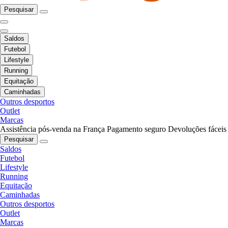
Pesquisar
Saldos
Futebol
Lifestyle
Running
Equitação
Caminhadas
Outros desportos
Outlet
Marcas
Assistência pós-venda na França
Pagamento seguro
Devoluções fáceis
Pesquisar
Saldos
Futebol
Lifestyle
Running
Equitação
Caminhadas
Outros desportos
Outlet
Marcas