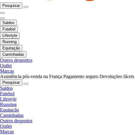
Pesquisar
Saldos
Futebol
Lifestyle
Running
Equitação
Caminhadas
Outros desportos
Outlet
Marcas
Assistência pós-venda na França
Pagamento seguro
Devoluções fáceis
Pesquisar
Saldos
Futebol
Lifestyle
Running
Equitação
Caminhadas
Outros desportos
Outlet
Marcas