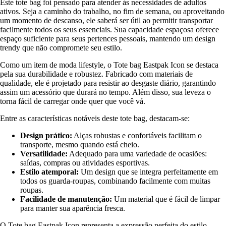
Este tote bag foi pensado para atender às necessidades de adultos
ativos. Seja a caminho do trabalho, no fim de semana, ou aproveitando
um momento de descanso, ele saberá ser útil ao permitir transportar
facilmente todos os seus essenciais. Sua capacidade espaçosa oferece
espaço suficiente para seus pertences pessoais, mantendo um design
trendy que não compromete seu estilo.
Como um item de moda lifestyle, o Tote bag Eastpak Icon se destaca
pela sua durabilidade e robustez. Fabricado com materiais de
qualidade, ele é projetado para resistir ao desgaste diário, garantindo
assim um acessório que durará no tempo. Além disso, sua leveza o
torna fácil de carregar onde quer que você vá.
Entre as características notáveis deste tote bag, destacam-se:
Design prático:
Alças robustas e confortáveis facilitam o
transporte, mesmo quando está cheio.
Versatilidade:
Adequado para uma variedade de ocasiões:
saídas, compras ou atividades esportivas.
Estilo atemporal:
Um design que se integra perfeitamente em
todos os guarda-roupas, combinando facilmente com muitas
roupas.
Facilidade de manutenção:
Um material que é fácil de limpar
para manter sua aparência fresca.
O Tote bag Eastpak Icon representa a expressão perfeita do estilo