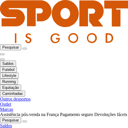
Pesquisar
Saldos
Futebol
Lifestyle
Running
Equitação
Caminhadas
Outros desportos
Outlet
Marcas
Assistência pós-venda na França
Pagamento seguro
Devoluções fáceis
Pesquisar
Saldos