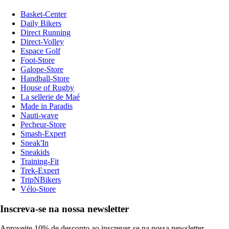
Basket-Center
Daily Bikers
Direct Running
Direct-Volley
Espace Golf
Foot-Store
Galope-Store
Handball-Store
House of Rugby
La sellerie de Maé
Made in Paradis
Nauti-wave
Pecheur-Store
Smash-Expert
Sneak'In
Sneakids
Training-Fit
Trek-Expert
TripNBikers
Vélo-Store
Inscreva-se na nossa newsletter
Aproveite 10% de desconto ao inscrever-se na nossa newsletter