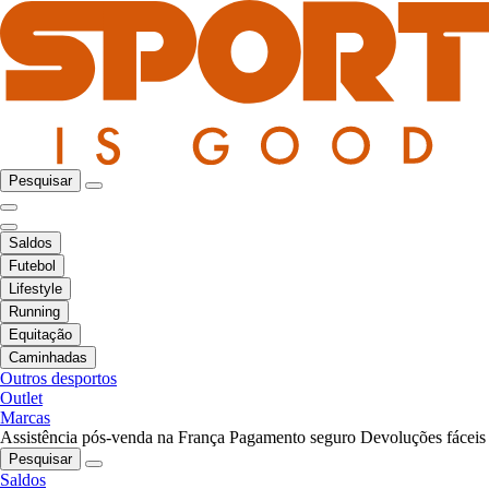
Pesquisar
Saldos
Futebol
Lifestyle
Running
Equitação
Caminhadas
Outros desportos
Outlet
Marcas
Assistência pós-venda na França
Pagamento seguro
Devoluções fáceis
Pesquisar
Saldos