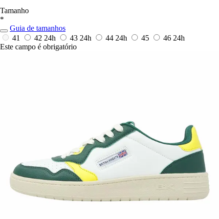
Tamanho
*
Guia de tamanhos
41
42
24h
43
24h
44
24h
45
46
24h
Este campo é obrigatório