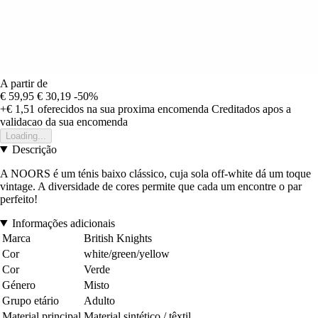
A partir de
€ 59,95
€ 30,19
-50%
+€ 1,51
oferecidos na sua proxima encomenda
Creditados apos a
validacao da sua encomenda
Loading...
Descrição
A NOORS é um ténis baixo clássico, cuja sola off-white dá um toque
vintage. A diversidade de cores permite que cada um encontre o par
perfeito!
Informações adicionais
Marca
British Knights
Cor
white/green/yellow
Cor
Verde
Género
Misto
Grupo etário
Adulto
Material principal
Material sintético / têxtil