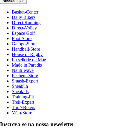
Nossas lojas
Basket-Center
Daily Bikers
Direct Running
Direct-Volley
Espace Golf
Foot-Store
Galope-Store
Handball-Store
House of Rugby
La sellerie de Maé
Made in Paradis
Nauti-wave
Pecheur-Store
Smash-Expert
Sneak'In
Sneakids
Training-Fit
Trek-Expert
TripNBikers
Vélo-Store
Inscreva-se na nossa newsletter