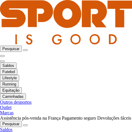
Pesquisar
Saldos
Futebol
Lifestyle
Running
Equitação
Caminhadas
Outros desportos
Outlet
Marcas
Assistência pós-venda na França
Pagamento seguro
Devoluções fáceis
Pesquisar
Saldos