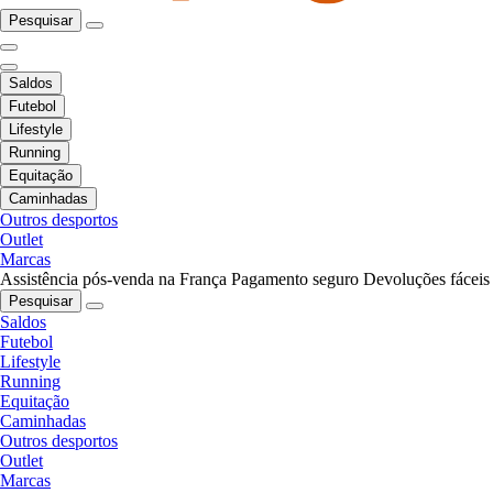
Pesquisar
Saldos
Futebol
Lifestyle
Running
Equitação
Caminhadas
Outros desportos
Outlet
Marcas
Assistência pós-venda na França
Pagamento seguro
Devoluções fáceis
Pesquisar
Saldos
Futebol
Lifestyle
Running
Equitação
Caminhadas
Outros desportos
Outlet
Marcas