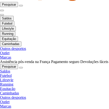
Pesquisar
Saldos
Futebol
Lifestyle
Running
Equitação
Caminhadas
Outros desportos
Outlet
Marcas
Assistência pós-venda na França
Pagamento seguro
Devoluções fáceis
Pesquisar
Saldos
Futebol
Lifestyle
Running
Equitação
Caminhadas
Outros desportos
Outlet
Marcas