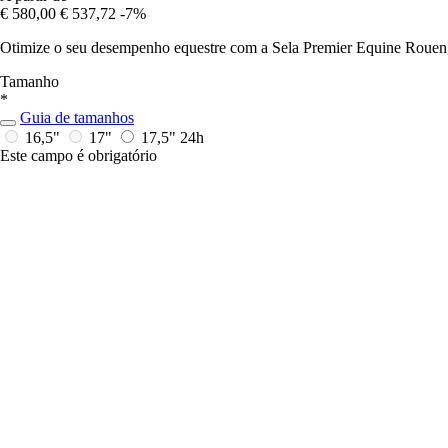
€ 580,00
€ 537,72
-7%
Otimize o seu desempenho equestre com a Sela Premier Equine Rouen, 
Tamanho
*
Guia de tamanhos
16,5"
17"
17,5"
24h
Este campo é obrigatório