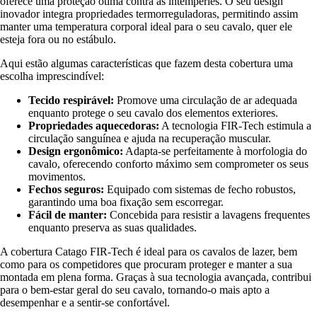
oferece uma proteção ótima contra as intempéries. O seu design
inovador integra propriedades termorreguladoras, permitindo assim
manter uma temperatura corporal ideal para o seu cavalo, quer ele
esteja fora ou no estábulo.
Aqui estão algumas características que fazem desta cobertura uma
escolha imprescindível:
Tecido respirável:
Promove uma circulação de ar adequada
enquanto protege o seu cavalo dos elementos exteriores.
Propriedades aquecedoras:
A tecnologia FIR-Tech estimula a
circulação sanguínea e ajuda na recuperação muscular.
Design ergonômico:
Adapta-se perfeitamente à morfologia do
cavalo, oferecendo conforto máximo sem comprometer os seus
movimentos.
Fechos seguros:
Equipado com sistemas de fecho robustos,
garantindo uma boa fixação sem escorregar.
Fácil de manter:
Concebida para resistir a lavagens frequentes
enquanto preserva as suas qualidades.
A cobertura Catago FIR-Tech é ideal para os cavalos de lazer, bem
como para os competidores que procuram proteger e manter a sua
montada em plena forma. Graças à sua tecnologia avançada, contribui
para o bem-estar geral do seu cavalo, tornando-o mais apto a
desempenhar e a sentir-se confortável.