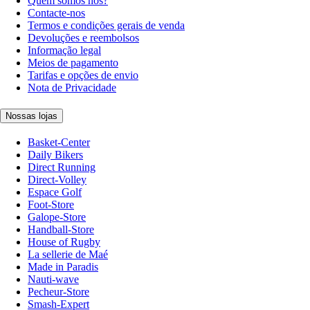
Quem somos nós?
Contacte-nos
Termos e condições gerais de venda
Devoluções e reembolsos
Informação legal
Meios de pagamento
Tarifas e opções de envio
Nota de Privacidade
Nossas lojas
Basket-Center
Daily Bikers
Direct Running
Direct-Volley
Espace Golf
Foot-Store
Galope-Store
Handball-Store
House of Rugby
La sellerie de Maé
Made in Paradis
Nauti-wave
Pecheur-Store
Smash-Expert