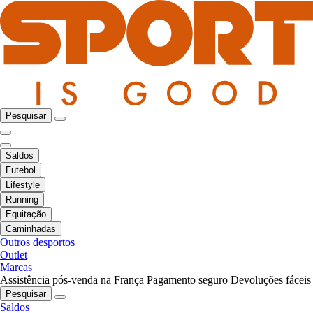
Pesquisar
Saldos
Futebol
Lifestyle
Running
Equitação
Caminhadas
Outros desportos
Outlet
Marcas
Assistência pós-venda na França
Pagamento seguro
Devoluções fáceis
Pesquisar
Saldos