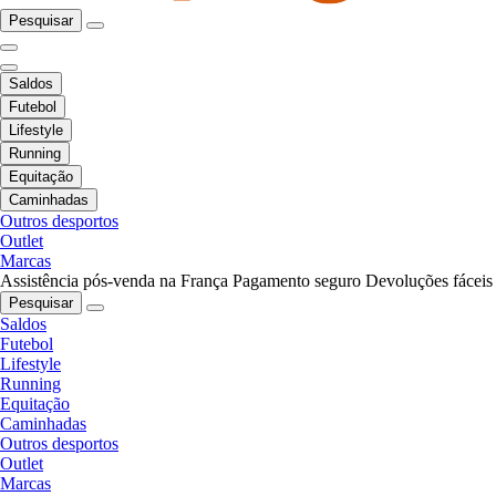
Pesquisar
Saldos
Futebol
Lifestyle
Running
Equitação
Caminhadas
Outros desportos
Outlet
Marcas
Assistência pós-venda na França
Pagamento seguro
Devoluções fáceis
Pesquisar
Saldos
Futebol
Lifestyle
Running
Equitação
Caminhadas
Outros desportos
Outlet
Marcas