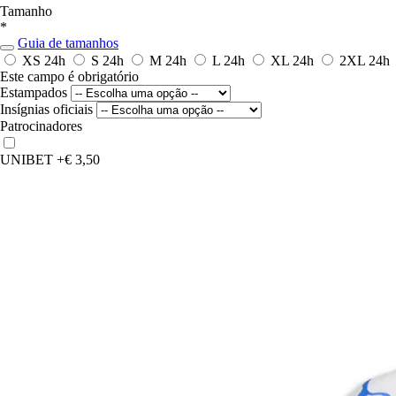
Tamanho
*
Guia de tamanhos
XS
24h
S
24h
M
24h
L
24h
XL
24h
2XL
24h
Este campo é obrigatório
Estampados
Insígnias oficiais
Patrocinadores
UNIBET
+€ 3,50