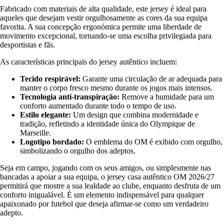
Fabricado com materiais de alta qualidade, este jersey é ideal para
aqueles que desejam vestir orgulhosamente as cores da sua equipa
favorita. A sua concepção ergonómica permite uma liberdade de
movimento excepcional, tornando-se uma escolha privilegiada para
desportistas e fãs.
As características principais do jersey autêntico incluem:
Tecido respirável:
Garante uma circulação de ar adequada para
manter o corpo fresco mesmo durante os jogos mais intensos.
Tecnologia anti-transpiração:
Remove a humidade para um
conforto aumentado durante todo o tempo de uso.
Estilo elegante:
Um design que combina modernidade e
tradição, refletindo a identidade única do Olympique de
Marseille.
Logotipo bordado:
O emblema do OM é exibido com orgulho,
simbolizando o orgulho dos adeptos.
Seja em campo, jogando com os seus amigos, ou simplesmente nas
bancadas a apoiar a sua equipa, o jersey casa autêntico OM 2026/27
permitirá que mostre a sua lealdade ao clube, enquanto desfruta de um
conforto inigualável. É um elemento indispensável para qualquer
apaixonado por futebol que deseja afirmar-se como um verdadeiro
adepto.