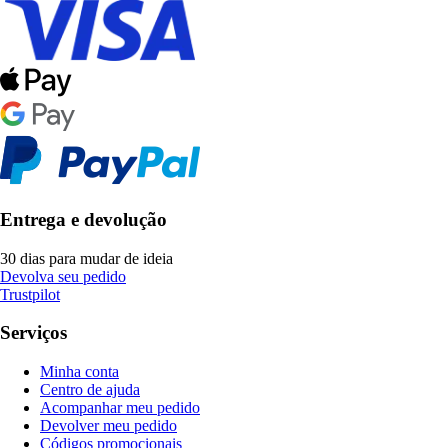
Entrega e devolução
30 dias para mudar de ideia
Devolva seu pedido
Trustpilot
Serviços
Minha conta
Centro de ajuda
Acompanhar meu pedido
Devolver meu pedido
Códigos promocionais