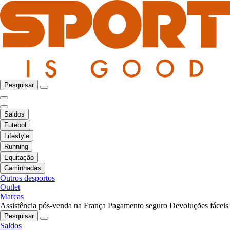
Pesquisar
Saldos
Futebol
Lifestyle
Running
Equitação
Caminhadas
Outros desportos
Outlet
Marcas
Assistência pós-venda na França
Pagamento seguro
Devoluções fáceis
Pesquisar
Saldos