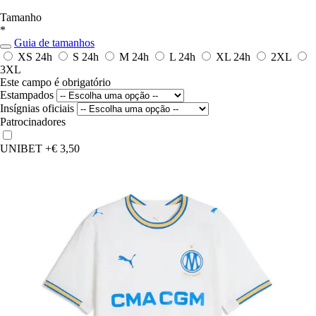
Tamanho
*
Guia de tamanhos
XS
24h
S
24h
M
24h
L
24h
XL
24h
2XL
3XL
Este campo é obrigatório
Estampados
Insígnias oficiais
Patrocinadores
UNIBET
+€ 3,50