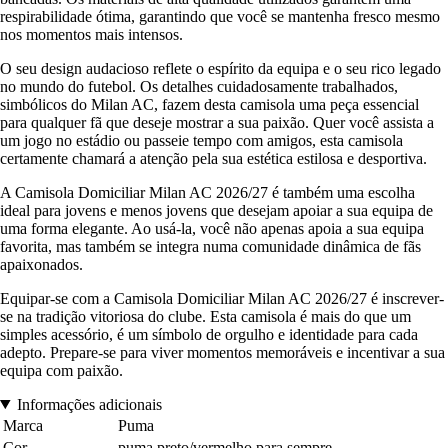
respirabilidade ótima, garantindo que você se mantenha fresco mesmo
nos momentos mais intensos.
O seu design audacioso reflete o espírito da equipa e o seu rico legado
no mundo do futebol. Os detalhes cuidadosamente trabalhados,
simbólicos do Milan AC, fazem desta camisola uma peça essencial
para qualquer fã que deseje mostrar a sua paixão. Quer você assista a
um jogo no estádio ou passeie tempo com amigos, esta camisola
certamente chamará a atenção pela sua estética estilosa e desportiva.
A Camisola Domiciliar Milan AC 2026/27 é também uma escolha
ideal para jovens e menos jovens que desejam apoiar a sua equipa de
uma forma elegante. Ao usá-la, você não apenas apoia a sua equipa
favorita, mas também se integra numa comunidade dinâmica de fãs
apaixonados.
Equipar-se com a Camisola Domiciliar Milan AC 2026/27 é inscrever-
se na tradição vitoriosa do clube. Esta camisola é mais do que um
simples acessório, é um símbolo de orgulho e identidade para cada
adepto. Prepare-se para viver momentos memoráveis e incentivar a sua
equipa com paixão.
Informações adicionais
Marca
Puma
Cor
puma preto/vermelho para sempre