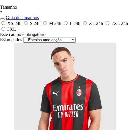
Tamanho
*
Guia de tamanhos
XS
24h
S
24h
M
24h
L
24h
XL
24h
2XL
24h
3XL
Este campo é obrigatório
Estampados