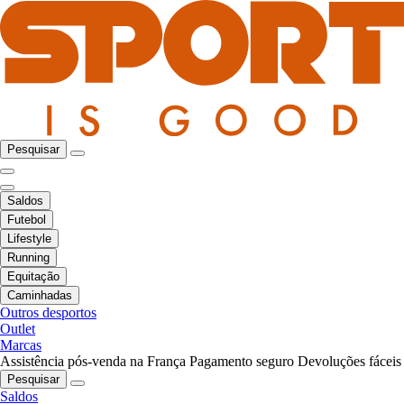
Pesquisar
Saldos
Futebol
Lifestyle
Running
Equitação
Caminhadas
Outros desportos
Outlet
Marcas
Assistência pós-venda na França
Pagamento seguro
Devoluções fáceis
Pesquisar
Saldos