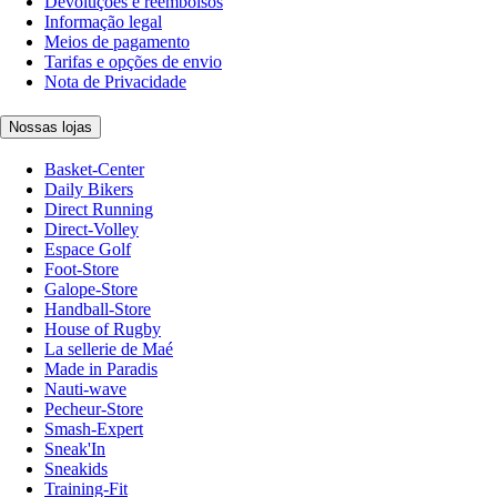
Devoluções e reembolsos
Informação legal
Meios de pagamento
Tarifas e opções de envio
Nota de Privacidade
Nossas lojas
Basket-Center
Daily Bikers
Direct Running
Direct-Volley
Espace Golf
Foot-Store
Galope-Store
Handball-Store
House of Rugby
La sellerie de Maé
Made in Paradis
Nauti-wave
Pecheur-Store
Smash-Expert
Sneak'In
Sneakids
Training-Fit