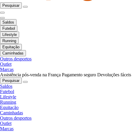
Pesquisar
Saldos
Futebol
Lifestyle
Running
Equitação
Caminhadas
Outros desportos
Outlet
Marcas
Assistência pós-venda na França
Pagamento seguro
Devoluções fáceis
Pesquisar
Saldos
Futebol
Lifestyle
Running
Equitação
Caminhadas
Outros desportos
Outlet
Marcas