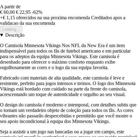
A partir de
€ 60,00
€ 22,95
-62%
+€ 1,15
oferecidos na sua proxima encomenda
Creditados apos a
validacao da sua encomenda
Loading...
Descrição
O Camisola Minnesota Vikings Nos NFL da New Era é um item
indispensável para todos os fãs de futebol americano e em particular
para os adeptos da equipa Minnesota Vikings. Este camisola é
desenhado para oferecer o máximo conforto enquanto exibe
orgulhosamente as cores e o logo da sua equipa favorita.
Fabricado com materiais de alta qualidade, este camisola é leve e
resistente, perfeito para jogos intensos e treinos. O logo dos Minnesota
Vikings está bordado com cuidado na parte da frente do camisola,
acrescentando um toque de autenticidade e orgulho ao seu visual.
O design do camisola é moderno e intemporal, com detalhes subtis que
o tornam um verdadeiro objeto de coleção para todos os fãs. As cores
vibrantes não passarão despercebidas e permitirão que você mostre o
seu apoio incondicional à equipa dos Minnesota Vikings.
Seja a assistir a um jogo nas bancadas ou a jogar em campo, este