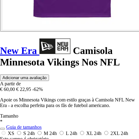
New Era
Camisola
Minnesota Vikings Nos NFL
Adicionar uma avaliação
A partir de
€ 60,00
€ 22,95
-62%
Apoie os Minnesota Vikings com estilo graças à Camisola NFL New
Era - a escolha perfeita para os fãs de futebol americano.
Tamanho
*
Guia de tamanhos
XS
S
24h
M
24h
L
24h
XL
24h
2XL
24h
Este campo é obrigatório