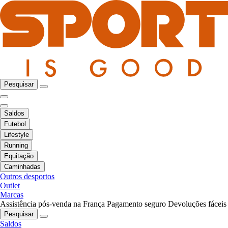
Pesquisar
Saldos
Futebol
Lifestyle
Running
Equitação
Caminhadas
Outros desportos
Outlet
Marcas
Assistência pós-venda na França
Pagamento seguro
Devoluções fáceis
Pesquisar
Saldos