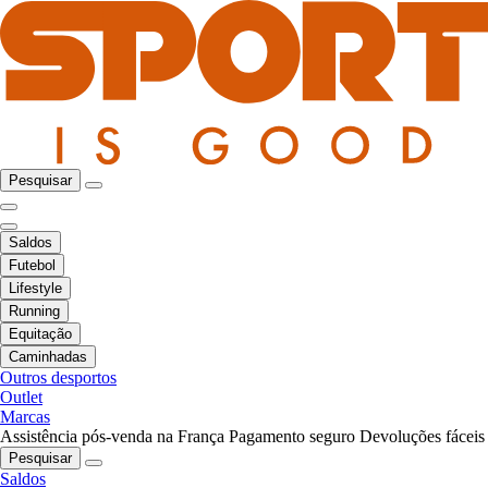
Pesquisar
Saldos
Futebol
Lifestyle
Running
Equitação
Caminhadas
Outros desportos
Outlet
Marcas
Assistência pós-venda na França
Pagamento seguro
Devoluções fáceis
Pesquisar
Saldos