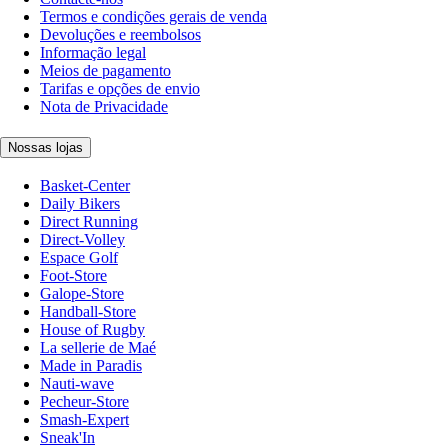
Termos e condições gerais de venda
Devoluções e reembolsos
Informação legal
Meios de pagamento
Tarifas e opções de envio
Nota de Privacidade
Nossas lojas
Basket-Center
Daily Bikers
Direct Running
Direct-Volley
Espace Golf
Foot-Store
Galope-Store
Handball-Store
House of Rugby
La sellerie de Maé
Made in Paradis
Nauti-wave
Pecheur-Store
Smash-Expert
Sneak'In