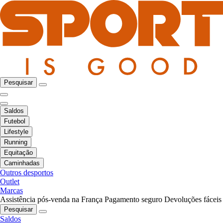
Pesquisar
Saldos
Futebol
Lifestyle
Running
Equitação
Caminhadas
Outros desportos
Outlet
Marcas
Assistência pós-venda na França
Pagamento seguro
Devoluções fáceis
Pesquisar
Saldos