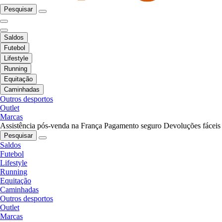
Pesquisar
Saldos
Futebol
Lifestyle
Running
Equitação
Caminhadas
Outros desportos
Outlet
Marcas
Assistência pós-venda na França
Pagamento seguro
Devoluções fáceis
Pesquisar
Saldos
Futebol
Lifestyle
Running
Equitação
Caminhadas
Outros desportos
Outlet
Marcas