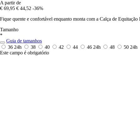
A partir de
€ 69,95
€ 44,52
-36%
Fique quente e confortável enquanto monta com a Calça de Equitação F
Tamanho
*
Guia de tamanhos
36
24h
38
40
42
44
46
24h
48
50
24h
Este campo é obrigatório